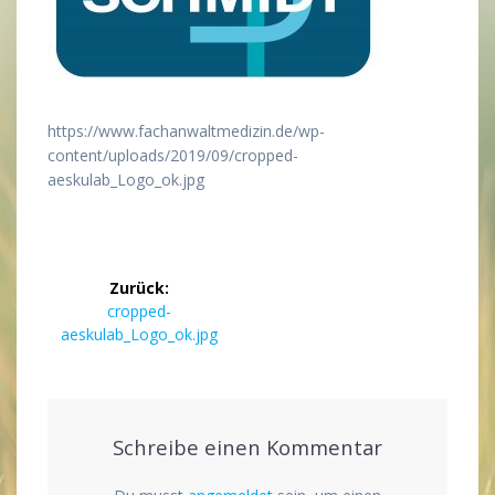
https://www.fachanwaltmedizin.de/wp-
content/uploads/2019/09/cropped-
aeskulab_Logo_ok.jpg
Beitragsnavigation
Zurück:
Vorheriger
cropped-
Beitrag:
aeskulab_Logo_ok.jpg
Schreibe einen Kommentar