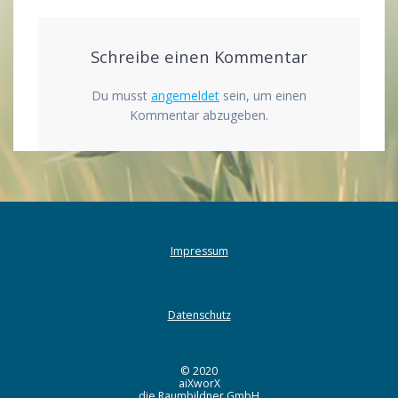
Schreibe einen Kommentar
Du musst
angemeldet
sein, um einen
Kommentar abzugeben.
Impressum
Datenschutz
© 2020
aiXworX
die Raumbildner GmbH