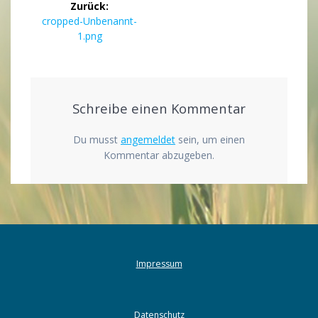
Zurück:
Vorheriger
cropped-Unbenannt-
Beitrag:
1.png
Schreibe einen Kommentar
Du musst
angemeldet
sein, um einen
Kommentar abzugeben.
Impressum
Datenschutz